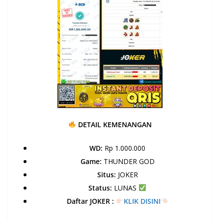
DETAIL KEMENANGAN
WD:
Rp 1.000.000
Game:
THUNDER GOD
Situs:
JOKER
Status:
LUNAS
Daftar JOKER :
KLIK DISINI