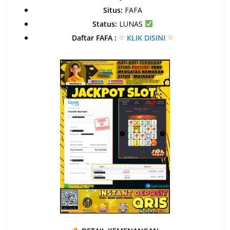
Situs:
FAFA
Status:
LUNAS
Daftar FAFA :
KLIK DISINI