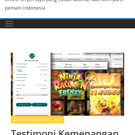
pemain Indonesia
KEMENANGAN MAINAKU
SLOT
Testimoni Kemenangan