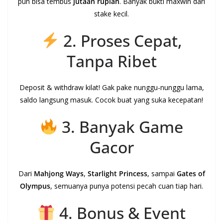
pun bisa tembus
jutaan rupiah
. Banyak bukti maxwin dari
stake kecil.
2. Proses Cepat,
Tanpa Ribet
Deposit & withdraw kilat! Gak pake nunggu-nunggu lama,
saldo langsung masuk. Cocok buat yang suka kecepatan!
3. Banyak Game
Gacor
Dari
Mahjong Ways
,
Starlight Princess
, sampai
Gates of
Olympus
, semuanya punya potensi pecah cuan tiap hari.
4. Bonus & Event