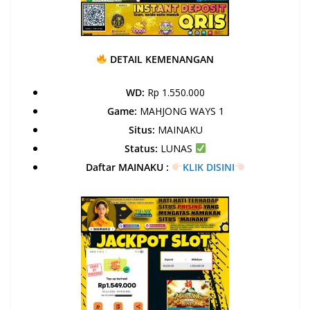
DETAIL KEMENANGAN
WD:
Rp 1.550.000
Game:
MAHJONG WAYS 1
Situs:
MAINAKU
Status:
LUNAS
Daftar MAINAKU :
KLIK DISINI