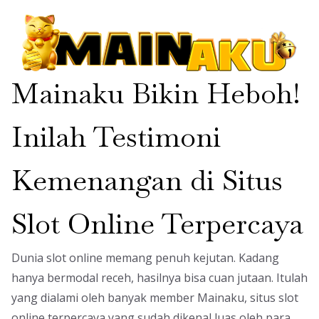
Skip
to
content
Mainaku Bikin Heboh!
Inilah Testimoni
Kemenangan di Situs
Slot Online Terpercaya
Dunia slot online memang penuh kejutan. Kadang
hanya bermodal receh, hasilnya bisa cuan jutaan. Itulah
yang dialami oleh banyak member Mainaku, situs slot
online terpercaya yang sudah dikenal luas oleh para