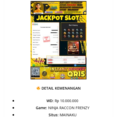
DETAIL KEMENANGAN
WD:
Rp 10.000.000
Game:
NINJA RACCON FRENZY
Situs:
MAINAKU