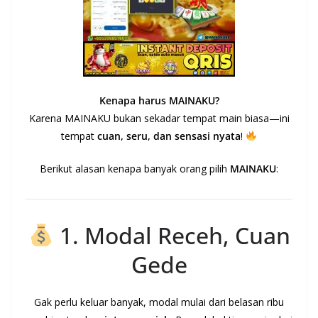
Kenapa harus MAINAKU?
Karena MAINAKU bukan sekadar tempat main biasa—ini
tempat
cuan, seru, dan sensasi nyata
!
Berikut alasan kenapa banyak orang pilih
MAINAKU
:
1. Modal Receh, Cuan
Gede
Gak perlu keluar banyak, modal mulai dari belasan ribu