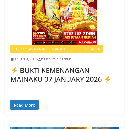
KEMENANGAN MAINAKU
MAINAKU
SLOT
SLOT GACOR
Januari 8, 2026
besthumidifierhub
BUKTI KEMENANGAN
MAINAKU 07 JANUARY 2026
Read More