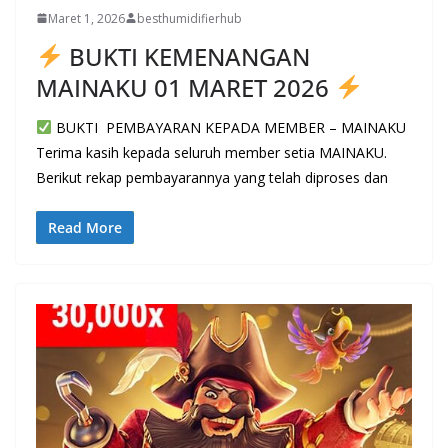
Maret 1, 2026
besthumidifierhub
BUKTI KEMENANGAN
MAINAKU 01 MARET 2026
BUKTI PEMBAYARAN KEPADA MEMBER – MAINAKU
Terima kasih kepada seluruh member setia MAINAKU.
Berikut rekap pembayarannya yang telah diproses dan
Read More