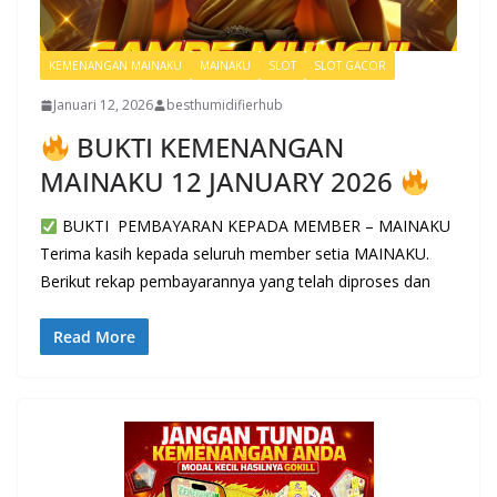
KEMENANGAN MAINAKU
MAINAKU
SLOT
SLOT GACOR
Januari 12, 2026
besthumidifierhub
BUKTI KEMENANGAN
MAINAKU 12 JANUARY 2026
BUKTI PEMBAYARAN KEPADA MEMBER – MAINAKU
Terima kasih kepada seluruh member setia MAINAKU.
Berikut rekap pembayarannya yang telah diproses dan
Read More