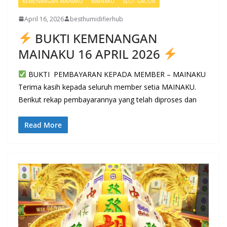
KEMENANGAN MAINAKU
MAINAKU
SLOT GACOR
April 16, 2026
besthumidifierhub
BUKTI KEMENANGAN
MAINAKU 16 APRIL 2026
BUKTI PEMBAYARAN KEPADA MEMBER – MAINAKU
Terima kasih kepada seluruh member setia MAINAKU.
Berikut rekap pembayarannya yang telah diproses dan
Read More