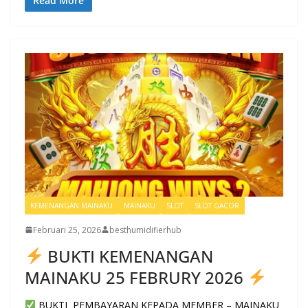
Read More
KEMENANGAN MAINAKU
MAINAKU
SLOT
SLOT GACOR
Februari 25, 2026
besthumidifierhub
BUKTI KEMENANGAN
MAINAKU 25 FEBRURY 2026
BUKTI PEMBAYARAN KEPADA MEMBER – MAINAKU