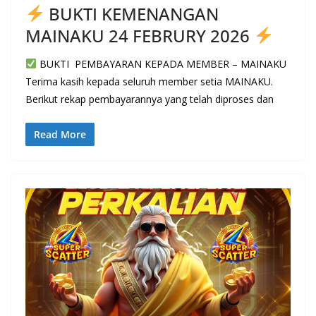
BUKTI KEMENANGAN
MAINAKU 24 FEBRURY 2026
BUKTI PEMBAYARAN KEPADA MEMBER – MAINAKU
Terima kasih kepada seluruh member setia MAINAKU.
Berikut rekap pembayarannya yang telah diproses dan
Read More