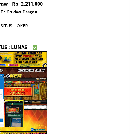
raw : Rp. 2.211.000
E : Golden Dragon
 SITUS : JOKER
ATUS : LUNAS