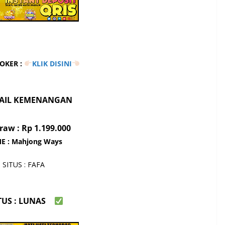
JOKER :
KLIK DISINI
AIL KEMENANGAN
raw : Rp 1.199.000
E : Mahjong Ways
• SITUS : FAFA
ATUS : LUNAS