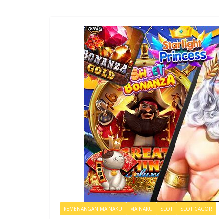
KEMENANGAN MAINAKU
MAINAKU
SLOT
SLOT GACOR