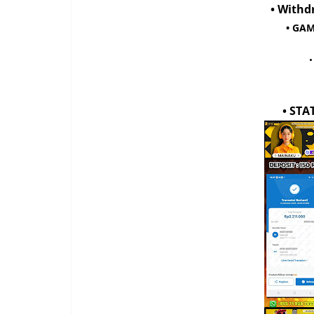
• Withd
• GAM
•
• ST