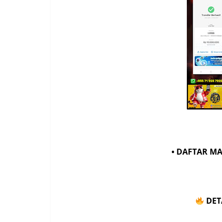
• DAFTAR M
DET