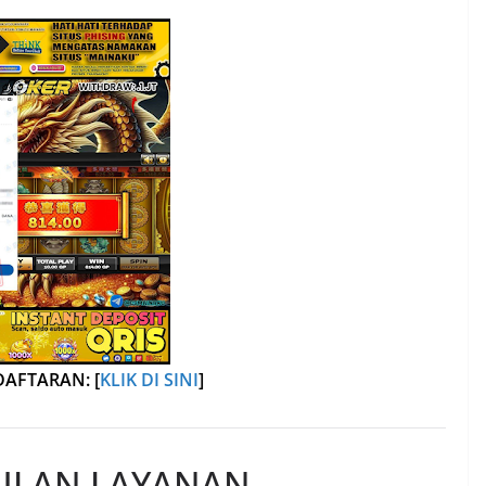
DAFTARAN: [
KLIK DI SINI
]
ULAN LAYANAN