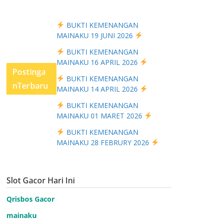
BUKTI KEMENANGAN
MAINAKU 19 JUNI 2026
BUKTI KEMENANGAN
MAINAKU 16 APRIL 2026
Postinga
BUKTI KEMENANGAN
nTerbaru
MAINAKU 14 APRIL 2026
BUKTI KEMENANGAN
MAINAKU 01 MARET 2026
BUKTI KEMENANGAN
MAINAKU 28 FEBRURY 2026
Slot Gacor Hari Ini
Qrisbos Gacor
mainaku