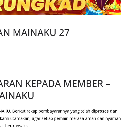
AN MAINAKU 27
ARAN KEPADA MEMBER –
AINAKU
NAKU. Berikut rekap pembayarannya yang telah
diproses dan
lu kami utamakan, agar setiap pemain merasa aman dan nyaman
at bertransaksi.