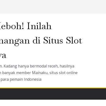
eboh! Inilah
angan di Situs Slot
ya
n. Kadang hanya bermodal receh, hasilnya
leh banyak member Mainaku, situs slot online
h para pemain Indonesia