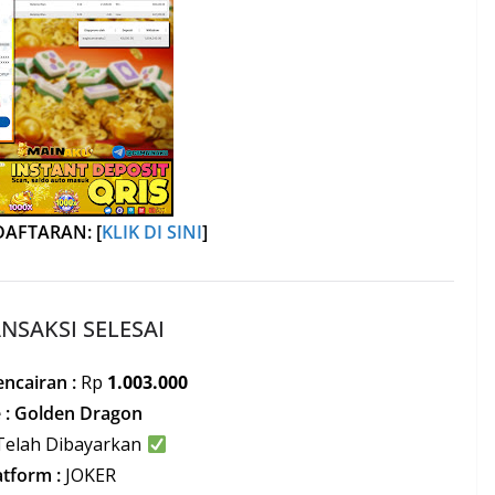
DAFTARAN: [
KLIK DI SINI
]
NSAKSI SELESAI
ncairan :
Rp
1.003.000
: Golden Dragon
elah Dibayarkan
atform :
JOKER