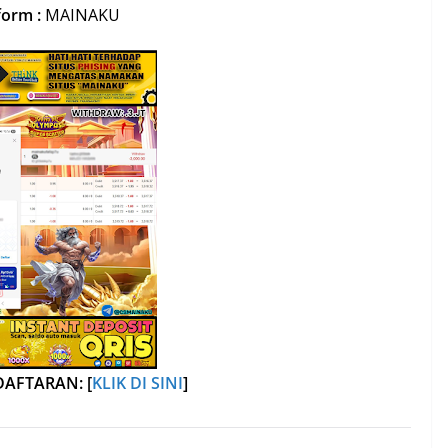
form :
MAINAKU
DAFTARAN: [
KLIK DI SINI
]