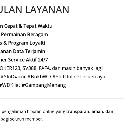
ULAN LAYANAN
n Cepat & Tepat Waktu
n Permainan Beragam
 & Program Loyalti
anan Data Terjamin
er Service Aktif 24/7
KER123, SV388, FAFA, dan masih banyak lagi!
SlotGacor #BuktiWD #SlotOnlineTerpercaya
 #WDKilat #GampangMenang
 pengalaman hiburan online yang
transparan, aman, dan
bagi seluruh member.