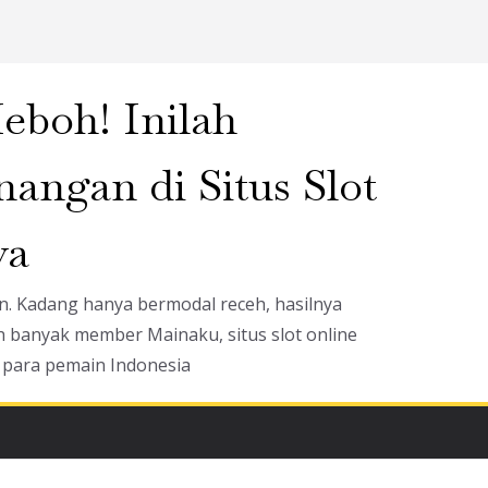
eboh! Inilah
angan di Situs Slot
ya
n. Kadang hanya bermodal receh, hasilnya
leh banyak member Mainaku, situs slot online
h para pemain Indonesia