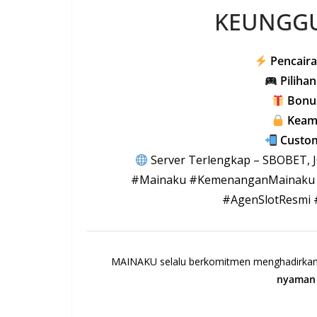
KEUNGG
Pencaira
Piliha
Bonus
Keam
Custom
Server Terlengkap – SBOBET, JO
#Mainaku #KemenanganMainaku #
#AgenSlotResmi
MAINAKU selalu berkomitmen menghadirkan
nyaman