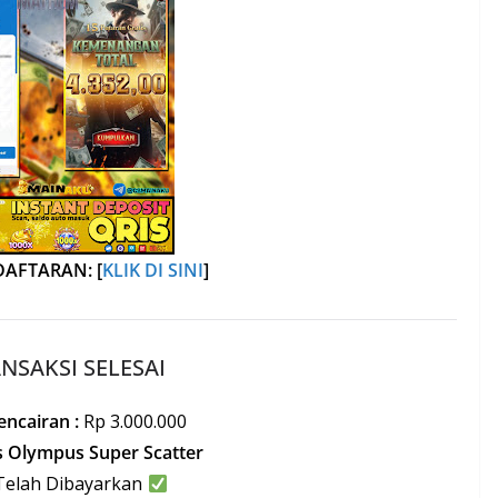
DAFTARAN: [
KLIK DI SINI
]
NSAKSI SELESAI
ncairan :
Rp 3.000.000
s Olympus Super Scatter
elah Dibayarkan