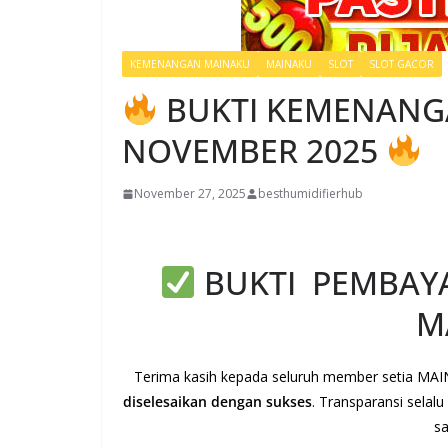
KEMENANGAN MAINAKU
MAINAKU
SLOT
SLOT GACOR
BUKTI KEMENANG
NOVEMBER 2025
November 27, 2025
besthumidifierhub
BUKTI PEMBAY
M
Terima kasih kepada seluruh member setia MAI
diselesaikan dengan sukses
. Transparansi sela
sa