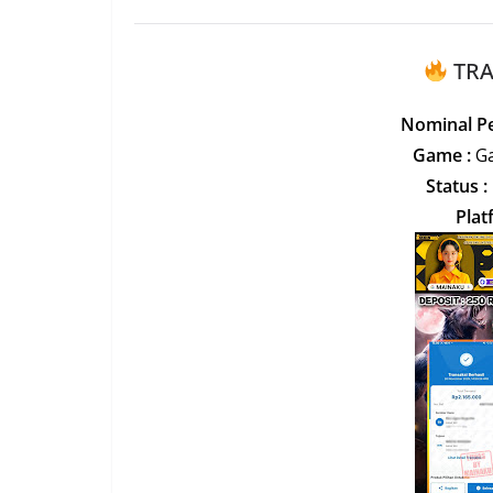
TRA
Nominal Pe
Game :
Ga
Status :
Plat