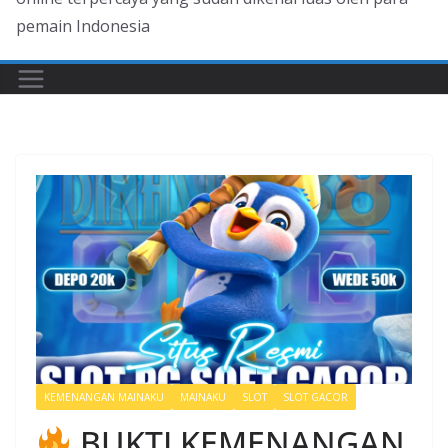
pemain Indonesia
KEMENANGAN MAINAKU
MAINAKU
SLOT
SLOT GACOR
BUKTI KEMENANGAN