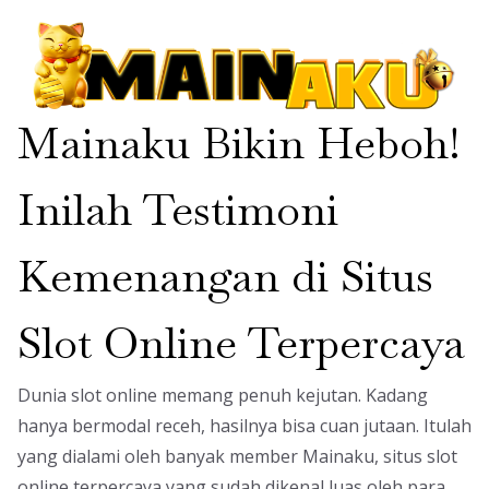
Skip
to
content
Mainaku Bikin Heboh!
Inilah Testimoni
Kemenangan di Situs
Slot Online Terpercaya
Dunia slot online memang penuh kejutan. Kadang
hanya bermodal receh, hasilnya bisa cuan jutaan. Itulah
yang dialami oleh banyak member Mainaku, situs slot
online terpercaya yang sudah dikenal luas oleh para