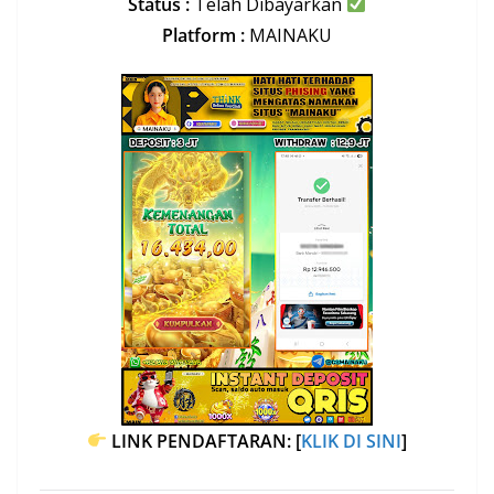
Status :
Telah Dibayarkan
Platform :
MAINAKU
LINK PENDAFTARAN: [
KLIK DI SINI
]