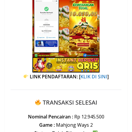
LINK PENDAFTARAN: [
KLIK DI SINI
]
TRANSAKSI SELESAI
Nominal Pencairan :
Rp 12.945.500
Game :
Mahjong Ways 2