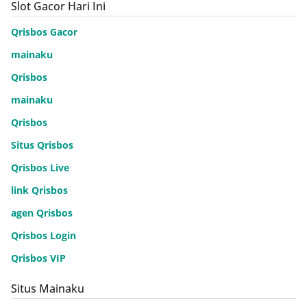
Slot Gacor Hari Ini
Qrisbos Gacor
mainaku
Qrisbos
mainaku
Qrisbos
Situs Qrisbos
Qrisbos Live
link Qrisbos
agen Qrisbos
Qrisbos Login
Qrisbos VIP
Situs Mainaku