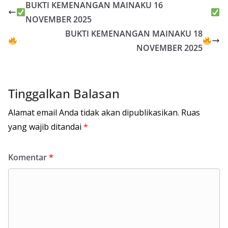
BUKTI KEMENANGAN MAINAKU 16
NOVEMBER 2025
BUKTI KEMENANGAN MAINAKU 18
NOVEMBER 2025
Tinggalkan Balasan
Alamat email Anda tidak akan dipublikasikan.
Ruas
yang wajib ditandai
*
Komentar
*