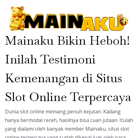
Skip
to
content
Mainaku Bikin Heboh!
Inilah Testimoni
Kemenangan di Situs
Slot Online Terpercaya
Dunia slot online memang penuh kejutan. Kadang
hanya bermodal receh, hasilnya bisa cuan jutaan. Itulah
yang dialami oleh banyak member Mainaku, situs slot
online terpercaya yang sudah dikenal luas oleh para