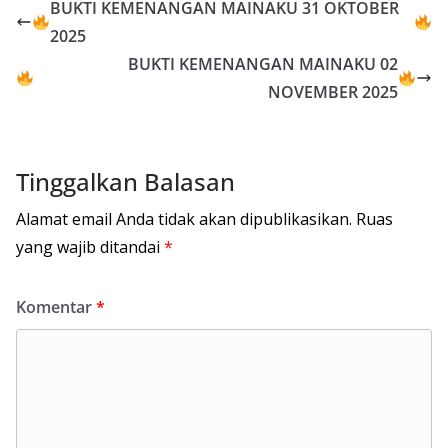
BUKTI KEMENANGAN MAINAKU 31 OKTOBER
2025
BUKTI KEMENANGAN MAINAKU 02
NOVEMBER 2025
Tinggalkan Balasan
Alamat email Anda tidak akan dipublikasikan.
Ruas
yang wajib ditandai
*
Komentar
*