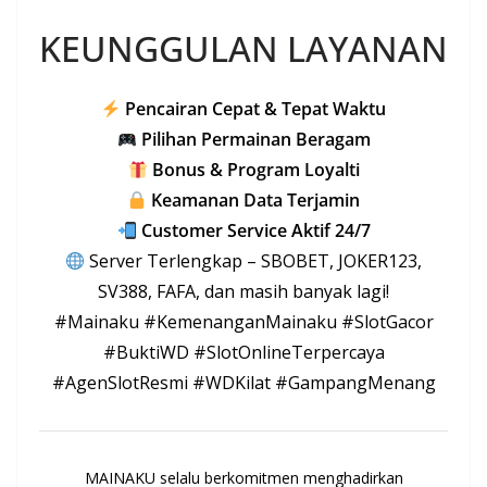
KEUNGGULAN LAYANAN
Pencairan Cepat & Tepat Waktu
Pilihan Permainan Beragam
Bonus & Program Loyalti
Keamanan Data Terjamin
Customer Service Aktif 24/7
Server Terlengkap – SBOBET, JOKER123,
SV388, FAFA, dan masih banyak lagi!
#Mainaku #KemenanganMainaku #SlotGacor
#BuktiWD #SlotOnlineTerpercaya
#AgenSlotResmi #WDKilat #GampangMenang
MAINAKU selalu berkomitmen menghadirkan