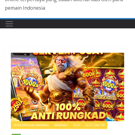
pemain Indonesia
KEMENANGAN MAINAKU
MAINAKU
SLOT
SLOT GACOR