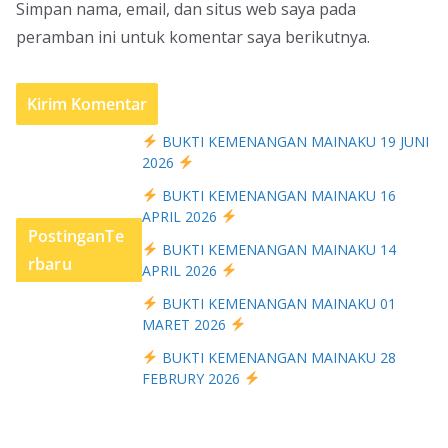
Simpan nama, email, dan situs web saya pada
peramban ini untuk komentar saya berikutnya.
BUKTI KEMENANGAN MAINAKU 19 JUNI
2026
BUKTI KEMENANGAN MAINAKU 16
APRIL 2026
PostinganTe
BUKTI KEMENANGAN MAINAKU 14
rbaru
APRIL 2026
BUKTI KEMENANGAN MAINAKU 01
MARET 2026
BUKTI KEMENANGAN MAINAKU 28
FEBRURY 2026