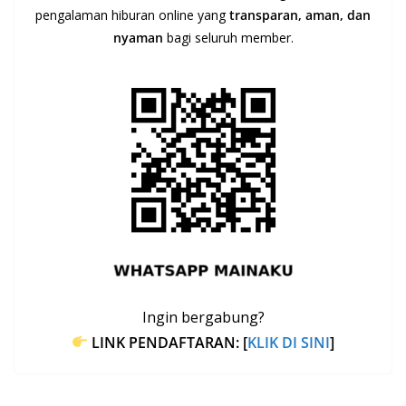
pengalaman hiburan online yang
transparan, aman, dan
nyaman
bagi seluruh member.
Ingin bergabung?
LINK PENDAFTARAN: [
KLIK DI SINI
]