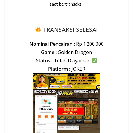
saat bertransaksi.
TRANSAKSI SELESAI
Nominal Pencairan :
Rp 1.200.000
Game :
Golden Dragon
Status :
Telah Diayarkan
Platform :
JOKER