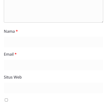
Nama
*
Email
*
Situs Web