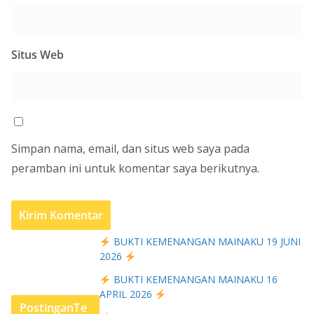
Situs Web
Simpan nama, email, dan situs web saya pada
peramban ini untuk komentar saya berikutnya.
BUKTI KEMENANGAN MAINAKU 19 JUNI
2026
BUKTI KEMENANGAN MAINAKU 16
APRIL 2026
PostinganTe