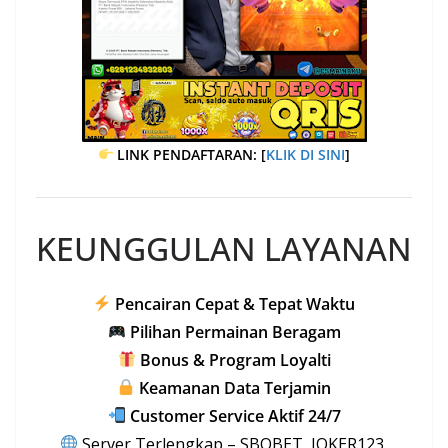
LINK PENDAFTARAN: [
KLIK DI SINI
]
KEUNGGULAN LAYANAN
Pencairan Cepat & Tepat Waktu
Pilihan Permainan Beragam
Bonus & Program Loyalti
Keamanan Data Terjamin
Customer Service Aktif 24/7
Server Terlengkap – SBOBET, JOKER123,