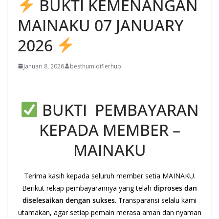
BUKTI KEMENANGAN
MAINAKU 07 JANUARY
2026
Januari 8, 2026
besthumidifierhub
BUKTI PEMBAYARAN
KEPADA MEMBER –
MAINAKU
Terima kasih kepada seluruh member setia MAINAKU.
Berikut rekap pembayarannya yang telah
diproses dan
diselesaikan dengan sukses
. Transparansi selalu kami
utamakan, agar setiap pemain merasa aman dan nyaman