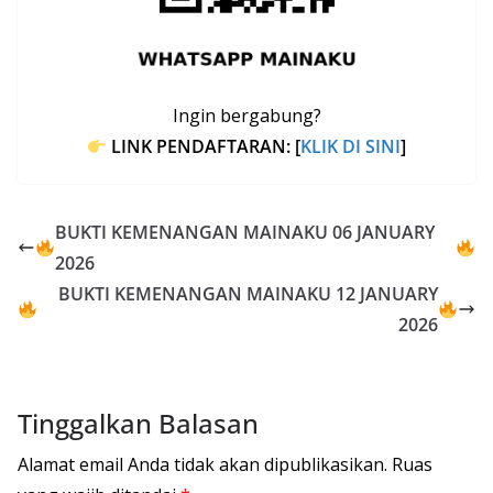
Ingin bergabung?
LINK PENDAFTARAN: [
KLIK DI SINI
]
BUKTI KEMENANGAN MAINAKU 06 JANUARY
2026
BUKTI KEMENANGAN MAINAKU 12 JANUARY
2026
Tinggalkan Balasan
Alamat email Anda tidak akan dipublikasikan.
Ruas