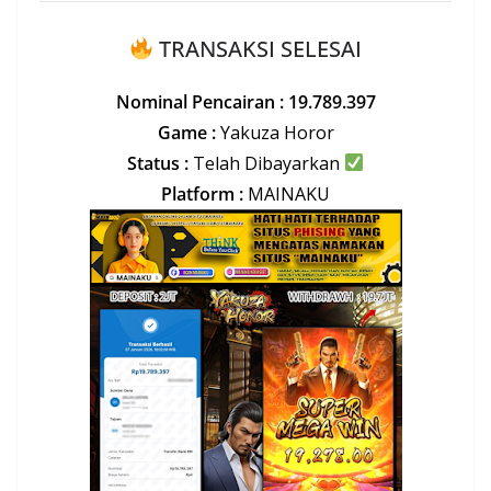
TRANSAKSI SELESAI
Nominal Pencairan : 19.789.397
Game :
Yakuza Horor
Status :
Telah Dibayarkan
Platform :
MAINAKU