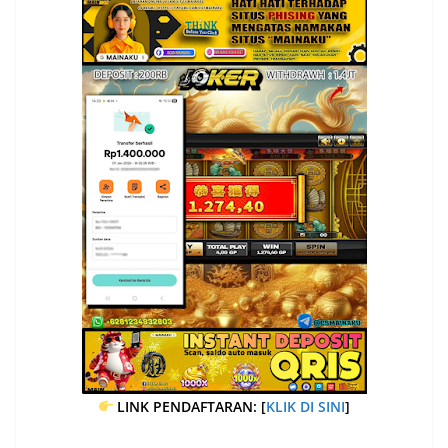
LINK PENDAFTARAN: [
KLIK DI SINI
]