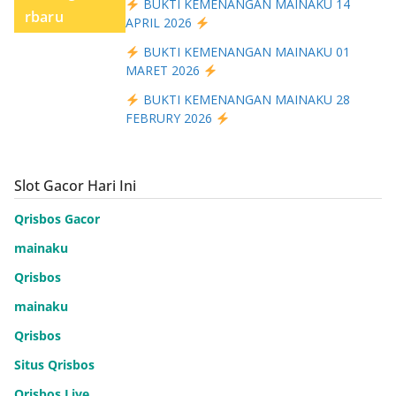
BUKTI KEMENANGAN MAINAKU 14
rbaru
APRIL 2026
BUKTI KEMENANGAN MAINAKU 01
MARET 2026
BUKTI KEMENANGAN MAINAKU 28
FEBRURY 2026
Slot Gacor Hari Ini
Qrisbos Gacor
mainaku
Qrisbos
mainaku
Qrisbos
Situs Qrisbos
Qrisbos Live