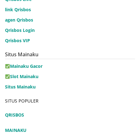
link Qrisbos
agen Qrisbos
Qrisbos Login
Qrisbos VIP
Situs Mainaku
Mainaku Gacor
Slot Mainaku
Situs Mainaku
SITUS POPULER
QRISBOS
MAINAKU